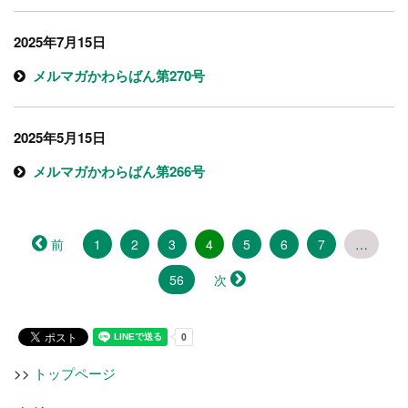
2025年7月15日
メルマガかわらばん第270号
2025年5月15日
メルマガかわらばん第266号
（こ
前
1
2
3
4
5
6
7
…
の
56
ペ
次
ー
ジ）
>>
トップページ