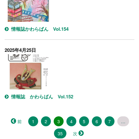
情報誌かわらばん Vol.154
2025年4月25日
情報誌 かわらばん Vol.152
（こ
前
1
2
3
4
5
6
7
…
の
35
ペ
次