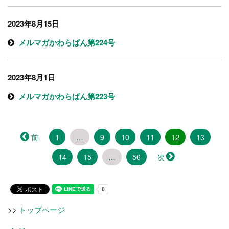
2023年8月15日
メルマガかわらばん第224号
2023年8月1日
メルマガかわらばん第223号
（こ
前
1
…
9
10
11
12
13
の
14
15
…
56
次
ペ
ー
ジ）
>>
トップページ