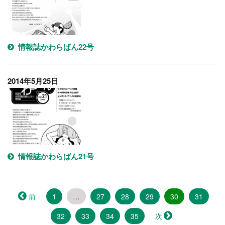
情報誌かわらばん22号
2014年5月25日
情報誌かわらばん21号
（こ
前
1
…
27
28
29
30
31
の
32
33
34
35
次
ペ