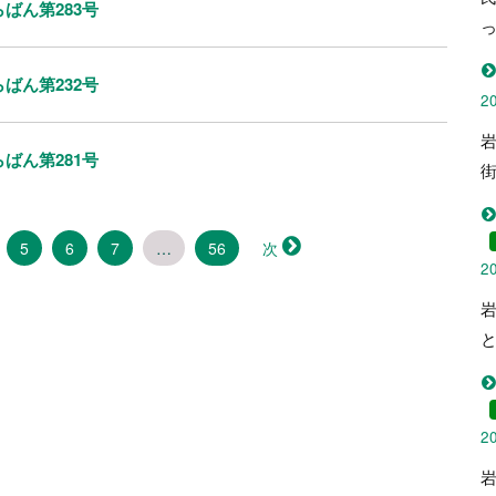
ばん第283号
ばん第232号
2
ばん第281号
5
6
7
…
56
次
2
2
岩