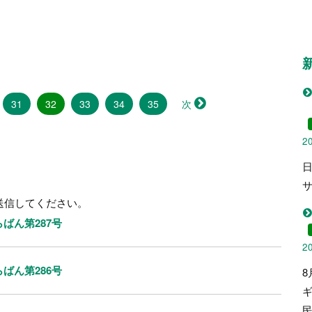
（こ
31
32
33
34
35
次
の
ペ
2
ー
ジ）
。
送信してください。
ばん第287号
2
ばん第286号
8