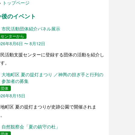
>
トップページ
今後のイベント
市民活動団体紹介パネル展示
センターから
026年8月6日 〜 8月12日
市民活動支援センターに登録する団体の活動を紹介し
ます。
大地町区 夏の提灯まつり ／神輿の担ぎ手と行列の
参加者の募集
団体
026年8月15日
大地町区 夏の提灯まつりが史跡公園で開催されま
す。
自然観察会「夏の鎮守の杜」
団体