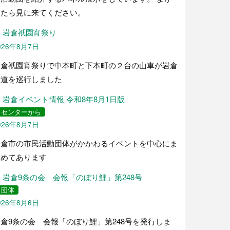
ったら見に来てください。
岩倉祇園宵祭り
026年8月7日
岩倉祇園宵祭りで中本町と下本町の２台の山車が岩倉
街道を巡行しました
岩倉イベント情報 令和8年8月1日版
センターから
026年8月7日
岩倉市の市民活動団体がかかわるイベントを中心にま
とめてあります
岩倉9条の会 会報「のぼり鯉」第248号
団体
026年8月6日
倉9条の会 会報「のぼり鯉」第248号を発行しま