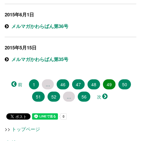
2015年6月1日
メルマガかわらばん第36号
2015年5月15日
メルマガかわらばん第35号
（こ
前
1
…
46
47
48
49
50
の
51
52
…
56
次
ペ
ー
ジ）
>>
トップページ