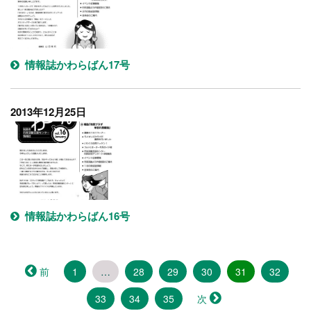
情報誌かわらばん17号
2013年12月25日
情報誌かわらばん16号
（こ
前
1
…
28
29
30
31
32
の
33
34
35
次
ペ