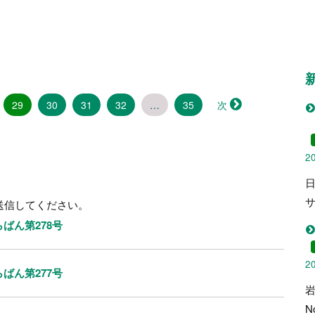
（こ
29
30
31
32
…
35
次
の
ペ
ー
2
ジ）
。
送信してください。
ばん第278号
2
ばん第277号
N