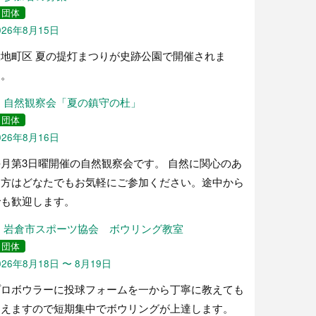
団体
026年8月15日
大地町区 夏の提灯まつりが史跡公園で開催されま
す。
自然観察会「夏の鎮守の杜」
団体
026年8月16日
毎月第3日曜開催の自然観察会です。 自然に関心のあ
る方はどなたでもお気軽にご参加ください。途中から
でも歓迎します。
岩倉市スポーツ協会 ボウリング教室
団体
026年8月18日 〜 8月19日
プロボウラーに投球フォームを一から丁寧に教えても
らえますので短期集中でボウリングが上達します。