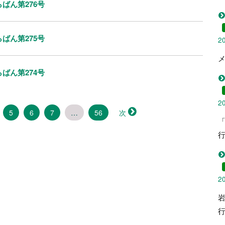
ばん第276号
ばん第275号
2
メ
ばん第274号
2
5
6
7
…
56
次
「
2