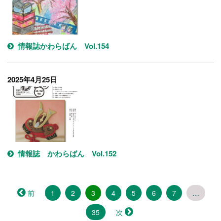
情報誌かわらばん Vol.154
2025年4月25日
情報誌 かわらばん Vol.152
（こ
前
1
2
3
4
5
6
7
…
の
35
ペ
次