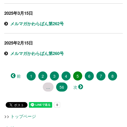
2025年3月15日
メルマガかわらばん第262号
2025年2月15日
メルマガかわらばん第260号
（こ
前
1
2
3
4
5
6
7
8
の
…
56
次
ペ
ー
ジ）
>>
トップページ