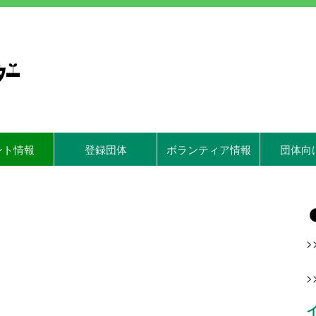
ント情報
登録団体
ボランティア情報
団体向
>
>