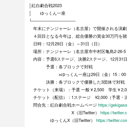
│紅白劇合戦2023
│ ゆっくん一座
└──────────────
年末にナンジャーレ（名古屋）で開催される演劇
４回目となる今年は、総合優勝の賞金30万円を賭
日時：12月29日（金）～31日（日）
場所：ナンジャーレ（名古屋市中村区亀島2-26-5 
内容：予選6ステージ、決勝2ステージ、12月31
予選：各ブロックで対戦
※ゆっくん一座は29日（金）15：00～16：3
決勝：各ブロックで優勝した3団体で対戦
チケット（来場）：予選 一般￥2,500 学生￥2,000
チケット（配信）：1ステージ ¥2,000（予選
問合先：紅白劇合戦ホームページ
https://gekiga
X（旧Twitter）
https://twitte
ゆっくんX（旧Twitter）
https://twitter.c