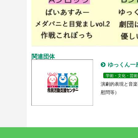
関連団体
ゆっくん一
学術・文化・芸術
演劇的表現と音楽
慰問等）