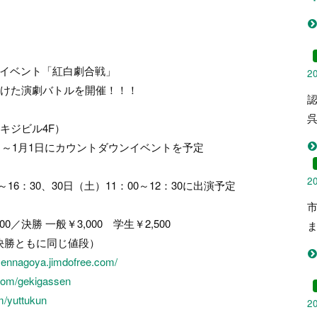
イベント「紅白劇合戦」
2
けた演劇バトルを開催！！！
呉
キジビル4F）
日～1月1日にカウントダウンイベントを予定
2
0、30日（土）11：00～12：30に出演予定
／決勝 一般￥3,000 学生￥2,500
・決勝ともに同じ値段）
ssennagoya.jimdofree.com/
r.com/gekigassen
om/yuttukun
2