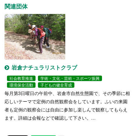
関連団体
岩倉ナチュラリストクラブ
社会教育推進
学術・文化・芸術・スポーツ振興
環境保全活動
子どもの健全育成
毎月第3日曜日の午前中、岩倉市自然生態園で、その季節に相
応しいテーマで定例の自然観察会をしています。ふいの来園
者も定例の観察会には自由に参加し楽しんで観察してもらえ
ます。詳細は会報などで確認して下さい。…