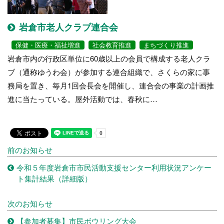
岩倉市老人クラブ連合会
保健・医療・福祉増進
社会教育推進
まちづくり推進
岩倉市内の行政区単位に60歳以上の会員で構成する老人クラ
ブ（通称ゆうわ会）が参加する連合組織で、さくらの家に事
務局を置き、毎月1回会長会を開催し、連合会の事業の計画推
進に当たっている。屋外活動では、春秋に…
前のお知らせ
令和５年度岩倉市市民活動支援センター利用状況アンケー
ト集計結果（詳細版）
次のお知らせ
【参加者募集】市民ボウリング大会