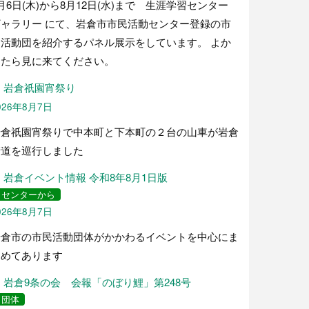
月6日(木)から8月12日(水)まで 生涯学習センター
ギャラリー にて、岩倉市市民活動センター登録の市
民活動団を紹介するパネル展示をしています。 よか
ったら見に来てください。
岩倉祇園宵祭り
026年8月7日
岩倉祇園宵祭りで中本町と下本町の２台の山車が岩倉
街道を巡行しました
岩倉イベント情報 令和8年8月1日版
センターから
026年8月7日
岩倉市の市民活動団体がかかわるイベントを中心にま
とめてあります
岩倉9条の会 会報「のぼり鯉」第248号
団体