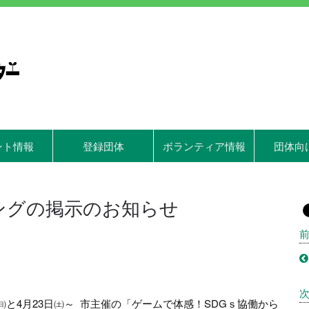
ント情報
登録団体
ボランティア情報
団体向
ングの掲示のお知らせ
㈰と4月23日㈯～ 市主催の「ゲームで体感！SDGｓ協働から