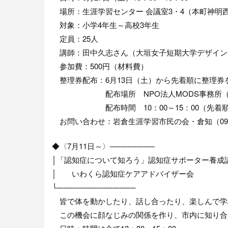
場所：生涯学習センター 会議室3・4（本町神明
対象：小学4年生～高校3年生
定員：25人
講師：田中久志さん（大垣女子短期大学デザイン
参加費：500円（材料費）
整理券配布：6月13日（土）から先着順に整理券
配布場所 NPO法人MODS事務所（三菱
配布時間 10：00～15：00（先着
お問い合わせ：岩倉生涯学習市民の会・倉知（090-42
◆〈7月11日～〉────────
│「認知症について知ろう」認知症サポーター養成
│ いわくら認知症ケアアドバイザー会
└──────────────
皆で体を動かしたり、話し合ったり、楽しんで学
この機会に顔なじみの関係を作り、市内に知り合