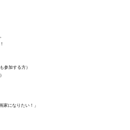
。
！
も参加する方）
9）
漫画家になりたい！」