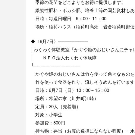
季節の花苗をどこよりもお得に提供します。
緩効性肥料・ボカシ肥、培養土等の園芸資材もあ
日時：毎週日曜日 9：00～11：00
場所：稲荷ハウス（稲荷町高畑…岩倉稲荷町郵便
◆〈6月7日〉─────────
│わくわく体験教室「かぐや姫のおじいさんにチャ
│ ＮＰＯ法人わくわく体験隊
└──────────────
かぐや姫のおじいさんは竹を使って色々なものを
竹を使って食器を作り、流しそうめんを行います
日時：6月7日（日）10：00～15：00
場所：希望の家（川井町江崎）
定員：20人（先着順）
対象：小学生
参加費：500円
持ち物：弁当（お腹の負担にならない程度）・水