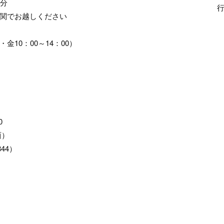
分
でお越しください
金10：00～14：00）
0
西）
44）