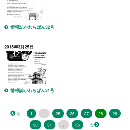
情報誌かわらばん32号
2015年3月25日
情報誌かわらばん31号
（こ
前
1
…
25
26
27
28
29
の
30
31
…
35
次
ペ