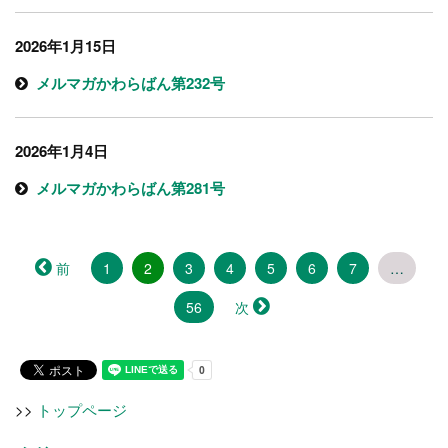
2026年1月15日
メルマガかわらばん第232号
2026年1月4日
メルマガかわらばん第281号
（こ
前
1
2
3
4
5
6
7
…
の
ペ
56
次
ー
ジ）
>>
トップページ